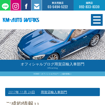
東京用賀店
福岡店
03-5494-5222
092-833-8330
在庫情報
オーダー販売
工場サービス
オフィシャルブログ用賀店輸入車部門
Official blog
保証について
HOME
オフィシャルブログ
ご成約情報♪♪
お支払いについて
2017年 11月 24日
用賀店輸入車部門
買取査定のご案内
ご成約情報♪♪