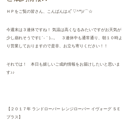
店舗案内
ＨＰをご覧の皆さん、こんばんは♪(ﾟ▽^*)ﾉ⌒☆
会社概要
今週末は３連休ですね！ 気温は高くなるみたいですがお天気が
少し崩れそうです(;´-｀)…。 ３連休中も通常通り、朝１０時よ
り営業しておりますので是非、お立ち寄りください！！
それでは！ 本日も嬉しいご成約情報をお届けしたいと思いま
す♪♪
【２０１７年 ランドローバー レンジローバー イヴォーグ ＳＥ
プラス】