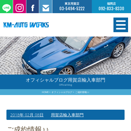
東京用賀店
福岡店
03-5494-5222
092-833-8330
在庫情報
オーダー販売
工場サービス
オフィシャルブログ用賀店輸入車部門
Official blog
保証について
HOME
オフィシャルブログ
ご成約情報♪♪
お支払いについて
2018年 02月 08日
用賀店輸入車部門
買取査定のご案内
ご成約情報♪♪