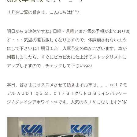
店舗案内
ＨＰをご覧の皆さま、こんにちは(^^♪
会社概要
明日から３連休ですね♪ 日曜・月曜とまた雪の予報が出ておりま
す・・・気温の差も激しくなりますので、体調崩されないよう
にして下さいね！明日１台、入庫予定の車がございます。車が
到着しましたら、すぐにピカピカに仕上げてストックリストに
アップしますので、チェックして下さいね♪♪
本日、皆さまにオススメさせて頂きますお車は。。。≪’１７モ
デル ＡＵＤＩ Ｑ５ ２．０ＴＦＳＩクワトロ Ｓラインパッケー
ジ / グレイシアホワイト≫です。人気のＳＵＶになります(^^)/