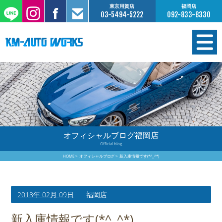
東京用賀店
福岡店
03-5494-5222
092-833-8330
在庫情報
オーダー販売
工場サービス
オフィシャルブログ福岡店
Official blog
保証について
HOME
オフィシャルブログ
新入庫情報です(*^_^*)
お支払いについて
2018年 02月 09日
福岡店
買取査定のご案内
新入庫情報です(*^_^*)