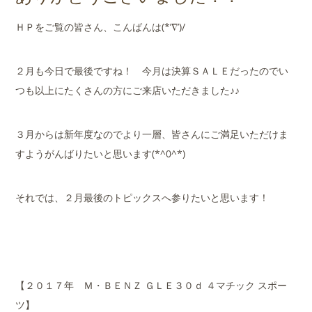
店舗案内
ＨＰをご覧の皆さん、こんばんは(*’∇’)/
会社概要
２月も今日で最後ですね！ 今月は決算ＳＡＬＥだったのでい
つも以上にたくさんの方にご来店いただきました♪♪
３月からは新年度なのでより一層、皆さんにご満足いただけま
すようがんばりたいと思います(*^0^*)
それでは、２月最後のトピックスへ参りたいと思います！
【２０１７年 Ｍ・ＢＥＮＺ ＧＬＥ３０ｄ ４マチック スポー
ツ】