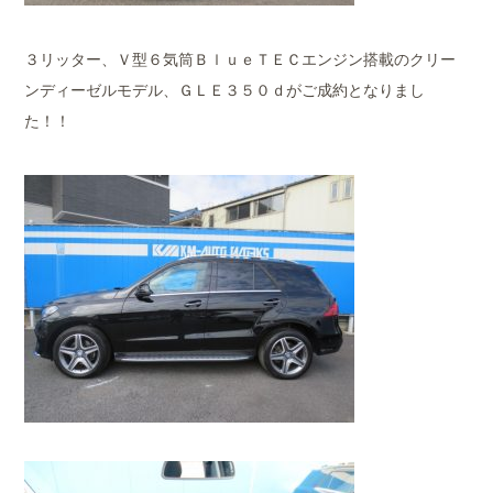
３リッター、Ｖ型６気筒ＢｌｕｅＴＥＣエンジン搭載のクリー
ンディーゼルモデル、ＧＬＥ３５０ｄがご成約となりまし
た！！