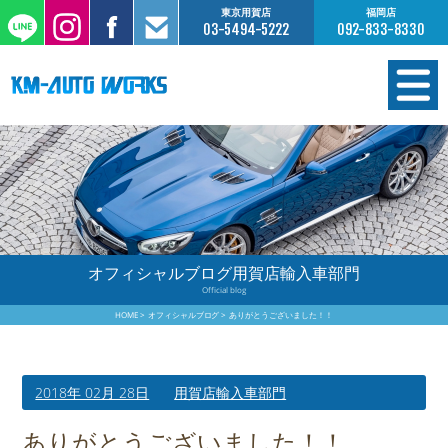
東京用賀店
福岡店
03-5494-5222
092-833-8330
在庫情報
オーダー販売
工場サービス
オフィシャルブログ用賀店輸入車部門
Official blog
保証について
HOME
オフィシャルブログ
ありがとうございました！！
お支払いについて
2018年 02月 28日
用賀店輸入車部門
買取査定のご案内
ありがとうございました！！