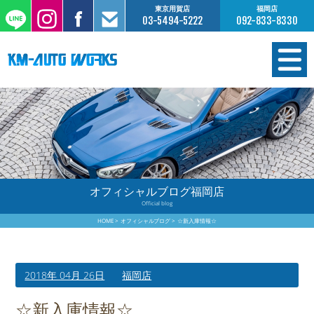
東京用賀店
福岡店
03-5494-5222
092-833-8330
在庫情報
オーダー販売
工場サービス
オフィシャルブログ福岡店
Official blog
保証について
HOME
オフィシャルブログ
☆新入庫情報☆
お支払いについて
2018年 04月 26日
福岡店
買取査定のご案内
☆新入庫情報☆