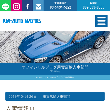
東京用賀店
福岡店
03-5494-5222
092-833-8330
在庫情報
オーダー販売
工場サービス
オフィシャルブログ用賀店輸入車部門
Official blog
保証について
HOME
オフィシャルブログ
入庫情報♪♪
お支払いについて
2018年 04月 26日
用賀店輸入車部門
買取査定のご案内
入庫情報♪♪