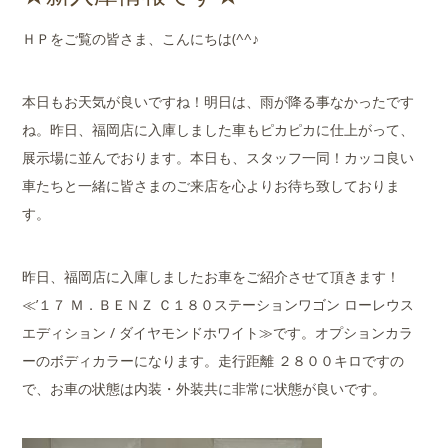
店舗案内
ＨＰをご覧の皆さま、こんにちは(^^♪
会社概要
本日もお天気が良いですね！明日は、雨が降る事なかったです
ね。昨日、福岡店に入庫しました車もピカピカに仕上がって、
展示場に並んでおります。本日も、スタッフ一同！カッコ良い
車たちと一緒に皆さまのご来店を心よりお待ち致しておりま
す。
昨日、福岡店に入庫しましたお車をご紹介させて頂きます！
≪’１７ Ｍ．ＢＥＮＺ Ｃ１８０ステーションワゴン ローレウス
エディション / ダイヤモンドホワイト≫です。オプションカラ
ーのボディカラーになります。走行距離 ２８００キロですの
で、お車の状態は内装・外装共に非常に状態が良いです。