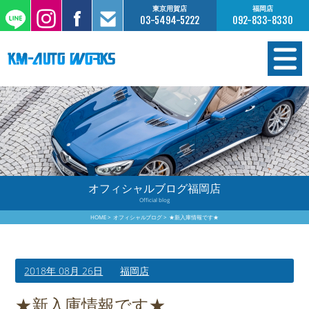
東京用賀店
福岡店
03-5494-5222
092-833-8330
在庫情報
オーダー販売
工場サービス
オフィシャルブログ福岡店
Official blog
保証について
HOME
オフィシャルブログ
★新入庫情報です★
お支払いについて
2018年 08月 26日
福岡店
買取査定のご案内
★新入庫情報です★