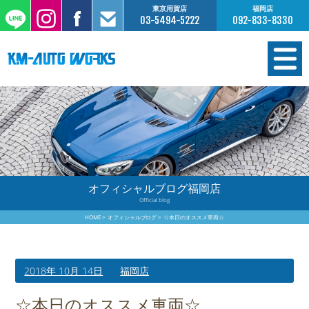
東京用賀店
福岡店
03-5494-5222
092-833-8330
在庫情報
オーダー販売
工場サービス
オフィシャルブログ福岡店
Official blog
保証について
HOME
オフィシャルブログ
☆本日のオススメ車両☆
お支払いについて
2018年 10月 14日
福岡店
買取査定のご案内
☆本日のオススメ車両☆