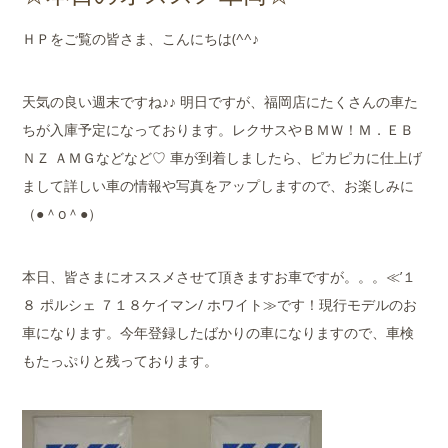
店舗案内
ＨＰをご覧の皆さま、こんにちは(^^♪
会社概要
天気の良い週末ですね♪♪ 明日ですが、福岡店にたくさんの車た
ちが入庫予定になっております。レクサスやＢＭＷ！Ｍ．ＥＢ
ＮＺ ＡＭＧなどなど♡ 車が到着しましたら、ピカピカに仕上げ
まして詳しい車の情報や写真をアップしますので、お楽しみに
（●＾o＾●）
本日、皆さまにオススメさせて頂きますお車ですが。。。≪’１
８ ポルシェ ７１８ケイマン/ ホワイト≫です！現行モデルのお
車になります。今年登録したばかりの車になりますので、車検
もたっぷりと残っております。