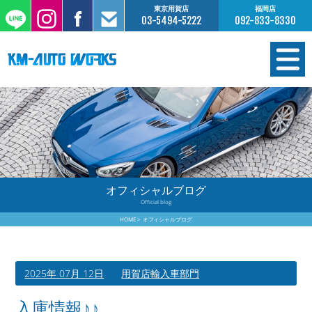
東京用賀店
福岡店
03-5494-5222
092-833-8330
在庫情報
オーダー販売
工場サービス
オフィシャルブログ
Official blog
保証について
HOME
オフィシャルブログ
お支払いについて
2025年 07月 12日
用賀店輸入車部門
買取査定のご案内
入庫情報♪♪