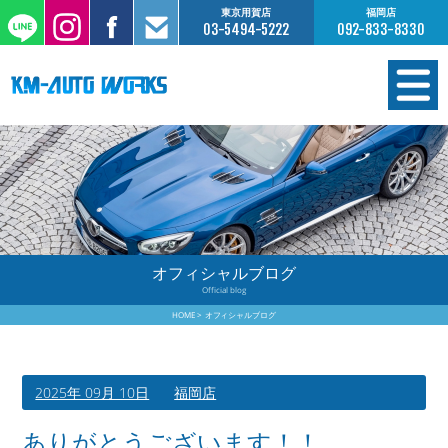
東京用賀店
福岡店
03-5494-5222
092-833-8330
在庫情報
オーダー販売
工場サービス
オフィシャルブログ
Official blog
保証について
HOME
オフィシャルブログ
お支払いについて
2025年 09月 10日
福岡店
買取査定のご案内
ありがとうございます！！