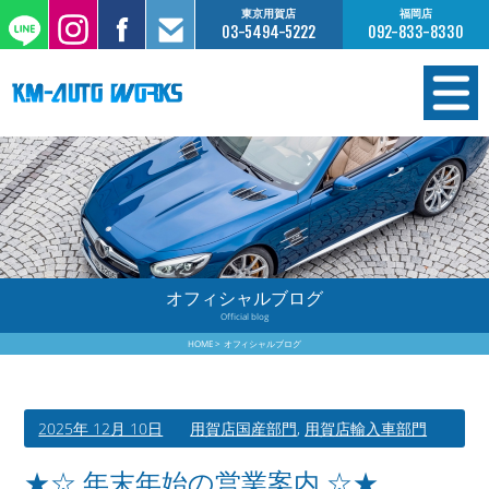
東京用賀店
福岡店
03-5494-5222
092-833-8330
在庫情報
オーダー販売
工場サービス
オフィシャルブログ
Official blog
保証について
HOME
オフィシャルブログ
お支払いについて
2025年 12月 10日
用賀店国産部門
,
用賀店輸入車部門
買取査定のご案内
★☆ 年末年始の営業案内 ☆★