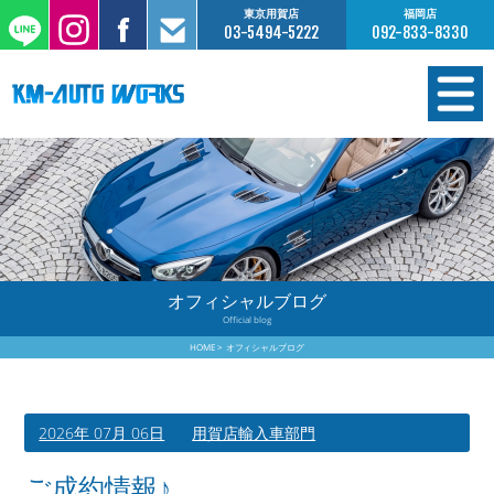
東京用賀店
福岡店
03-5494-5222
092-833-8330
在庫情報
オーダー販売
工場サービス
オフィシャルブログ
Official blog
保証について
HOME
オフィシャルブログ
お支払いについて
2026年 07月 06日
用賀店輸入車部門
買取査定のご案内
ご成約情報♪