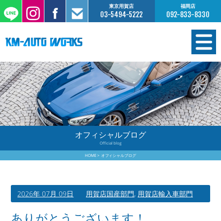
東京用賀店
福岡店
03-5494-5222
092-833-8330
在庫情報
オーダー販売
工場サービス
オフィシャルブログ
Official blog
保証について
HOME
オフィシャルブログ
お支払いについて
2026年 07月 09日
用賀店国産部門
,
用賀店輸入車部門
買取査定のご案内
ありがとうございます！