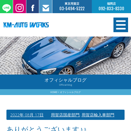
東京用賀店
福岡店
03-5494-5222
092-833-8330
在庫情報
オーダー販売
工場サービス
オフィシャルブログ
Official blog
保証について
HOME
オフィシャルブログ
お支払いについて
2022年 08月 17日
用賀店国産部門
,
用賀店輸入車部門
買取査定のご案内
ありがとうございます♪♪